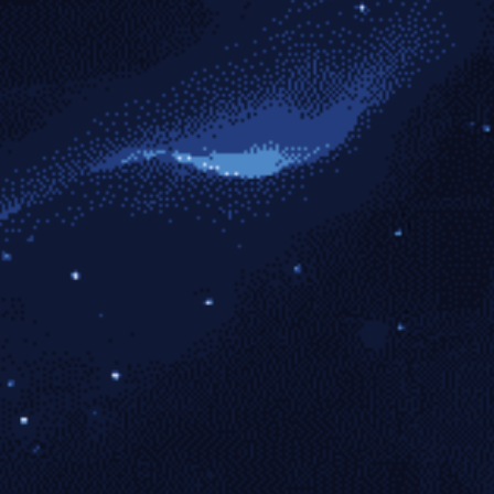
米内罗竞技在心理层面相对成熟，面对客场氛围通
可能影响决策质量。
裁判尺度、比赛天气以及场地条件等外部因素，同
下。
总结：
综合来看，科里蒂巴对阵米内罗竞技的这场焦点战
守、主场气势以及高效反击来争取主动，而米内罗
milan米兰,米兰官网,米兰官方网站,米兰官网登录入
最终胜负的关键，很可能取决于谁能更好地执行既
争，更是对双方赛季目标与心理承受力的一次重要