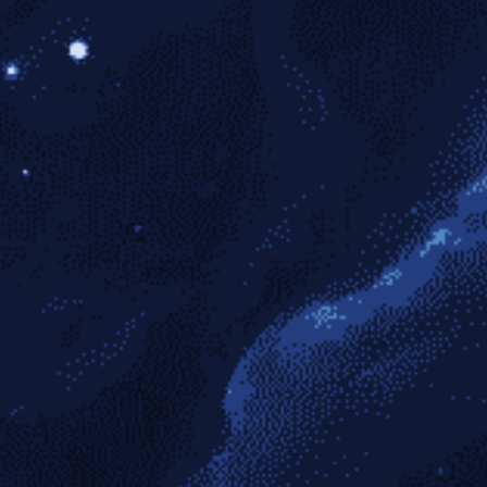
若米内罗竞技能够快速破局，比赛将朝着开放方向发展；反
重要。面对实力强于自己的对手，进攻机会往往有限，每一
方核心的组织，还需要在攻防转换中承担枢纽角色，避免防
局的重要武器。无论是禁区内的终结能力，还是外围远射，
。一旦在防守端出现注意力下降，很可能被对手抓住反击空
地和球迷支持能够激发斗志，但过高的心理压力也可能导致
0分钟稳住阵脚，将有助于增强全队信心，并让比赛进入他