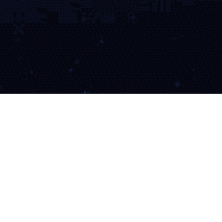
找到我们
地址
海安市李堡镇通海大道111号
电话
+19891257410
邮箱
mildmannered@gmail.com