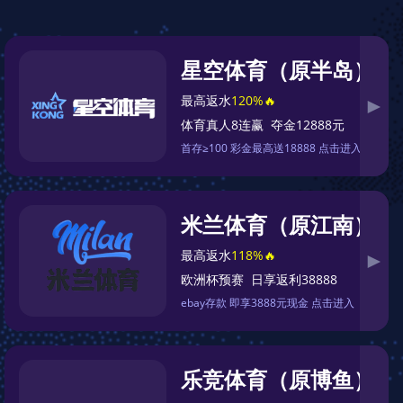
Call 24/7
服务
找到
米兰官网
19891257410