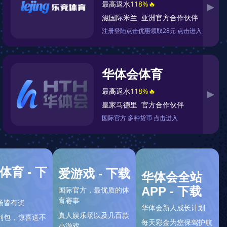
搜索
导航
解读
milan米兰