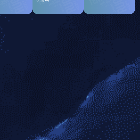
精品项目
资讯中心
公司服务
找到
米兰官网
推荐文章
阿特拉斯对阵老虎大学焦点之
战攻防博弈胜负走向全解析前
瞻看点多
2026-07-08