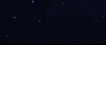
米兰·(milan)中国有限公司官方网站👑【cqghfsgc.c
🎰 幸运暴富🚀 财富起飞💖米兰·(milan)中国每年出
《亚洲红黑年鉴》📚,收录全年最佳球迷故事📖、战
✍️与摄影作品📸,作为纸媒时代的珍贵藏品🎁,邮寄
出贡献者🏅。
邮箱订阅
Subsc